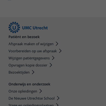
Meer UMC Utrecht
Onderzoeken en diagnostiek
Bloedprikken
Faciliteiten en voorzieningen
Route naar het ziekenhuis
Teleconsult aanvragen
Het Wilhelmina Kinderziekenhuis
Over UMC Utrecht
Wachttijden
Bezoekregels
Parkeren
Diagnostiek aanvragen
Research
Bezoektijden
Kwaliteit en veiligheid
Wegwijs in het ziekenhuis
Zorgverlenersportaal
Onderwijs
Wijzigen patiëntgegevens
Contact met polikliniek
Mijn UMC Utrecht patiëntportaal
Werken bij het UMC Utrecht
Patiënt en bezoek
Contact met verpleegafdeling
Afspraak maken of wijzigen
Het Wilhelmina Kinderziekenhuis
Voorbereiden op uw afspraak
Wijzigen patiëntgegevens
Opvragen kopie dossier
Bezoektijden
Onderwijs en onderzoek
Onze opleidingen
De Nieuwe Utrechtse School
Stage en opleidingsplaatsen