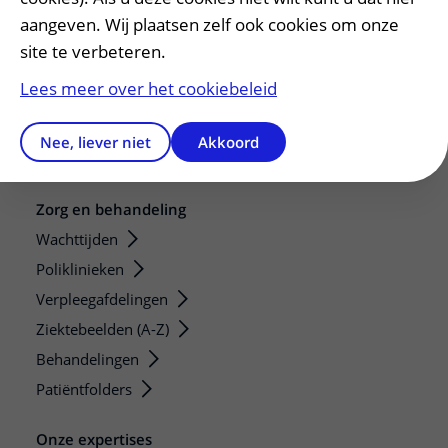
Adres en route
aangeven. Wij plaatsen zelf ook cookies om onze
Parkeren
site te verbeteren.
Faciliteiten en voorzieningen
Lees meer over het cookiebeleid
Restaurants en winkels
Apotheek
Nee, liever niet
Akkoord
Gastenverblijf
Zorg en behandeling
Wachttijden
Poliklinieken
Verpleegafdelingen
Ziektebeelden (A-Z)
Behandelingen
Patiëntfolders
Onze expertises