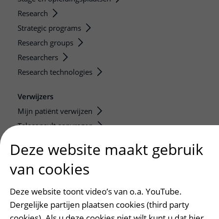
Research
Strategic programs
Research groups
Researchers
Research technologies
Verwijzers
Mijn patiënt verwijzen
Teleconsult aanvragen
Diagnostiek aanvragen
Deze website maakt gebruik
Zorgverlenersportaal
van cookies
Service, contact en faciliteiten
Deze website toont video’s van o.a. YouTube.
Contact
Dergelijke partijen plaatsen cookies (third party
Wat is uw ervaring met het UMC Utrecht?
cookies). Als u deze cookies niet wilt kunt u dat hier