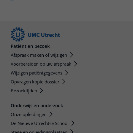
Meer UMC Utrecht
Onderzoeken en diagnostiek
Bloedprikken
Faciliteiten en voorzieningen
Route naar het ziekenhuis
Teleconsult aanvragen
Het Wilhelmina Kinderziekenhuis
Over UMC Utrecht
Wachttijden
Bezoekregels
Parkeren
Diagnostiek aanvragen
Research
Bezoektijden
Kwaliteit en veiligheid
Wegwijs in het ziekenhuis
Zorgverlenersportaal
Onderwijs
Wijzigen patiëntgegevens
Contact met polikliniek
Mijn UMC Utrecht patiëntportaal
Werken bij het UMC Utrecht
Patiënt en bezoek
Contact met verpleegafdeling
Afspraak maken of wijzigen
Het Wilhelmina Kinderziekenhuis
Voorbereiden op uw afspraak
Wijzigen patiëntgegevens
Opvragen kopie dossier
Bezoektijden
Onderwijs en onderzoek
Onze opleidingen
De Nieuwe Utrechtse School
Stage en opleidingsplaatsen