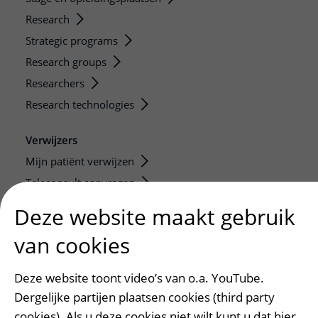
Research
Strategic programs
Research groups
Researchers
Research technologies
Verwijzers
Mijn patiënt verwijzen
Teleconsult aanvragen
Diagnostiek aanvragen
Deze website maakt gebruik
Zorgverlenersportaal
van cookies
Service, contact en faciliteiten
Deze website toont video’s van o.a. YouTube.
Contact
Dergelijke partijen plaatsen cookies (third party
Wat is uw ervaring met het UMC Utrecht?
cookies). Als u deze cookies niet wilt kunt u dat hier