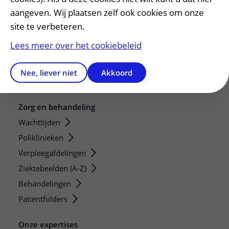
Adres en route
aangeven. Wij plaatsen zelf ook cookies om onze
Parkeren
site te verbeteren.
Faciliteiten en voorzieningen
Lees meer over het cookiebeleid
Restaurants en winkels
Apotheek
Nee, liever niet
Akkoord
Gastenverblijf
Zorg en behandeling
Wachttijden
Poliklinieken
Verpleegafdelingen
Ziektebeelden (A-Z)
Behandelingen
Patiëntfolders
Onze expertises