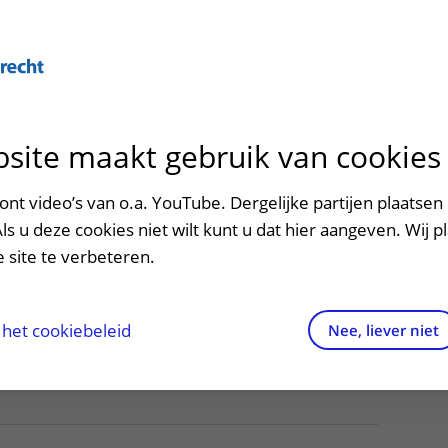
Over U
site maakt gebruik van cookies
n het ziekenhuis
Contact en route
Verwijzers
n
p bezoek in het UMC Utrecht
Mijn UMC Utrecht
Spoed
Patiënt verwijzen
nt video’s van o.a. YouTube. Dergelijke partijen plaatsen 
patiëntportaal
gafdelingen
Als u deze cookies niet wilt kunt u dat hier aangeven. Wij p
potheek
Contactgegevens
Teleconsult aanvragen
 site te verbeteren.
inkels en restaurants
Route naar het ziekenhuis
Diagnostiek aanvragen
raak
ciliteiten en voorzieningen
Parkeren
Zorgverlenersportaal
het cookiebeleid
Nee, liever niet
ezoekregels
Wegwijs in het ziekenhuis
aliteit en veiligheid
Contact met polikliniek