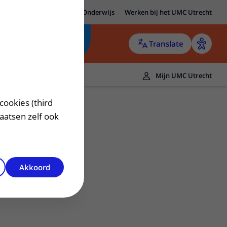
MC Utrecht
Research
Onderwijs
Werken bij het UMC Utrecht
Translate
Mijn UMC Utrecht
cookies (third
laatsen zelf ook
Akkoord