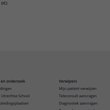
 (IC)
Contact met verpleegafdeling
Het Wilhelmina
Kinderziekenhuis
 en onderzoek
Verwijzers
idingen
Mijn patiënt verwijzen
 Utrechtse School
Teleconsult aanvragen
pleidingsplaatsen
Diagnostiek aanvragen