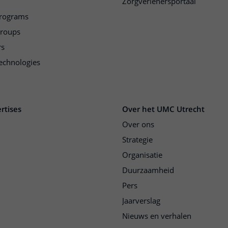
Zorgverlenersportaal
programs
groups
rs
echnologies
rtises
Over het UMC Utrecht
Over ons
Strategie
Organisatie
Duurzaamheid
Pers
Jaarverslag
Nieuws en verhalen