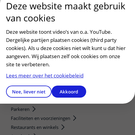
Deze website maakt gebruik
Research technologies
van cookies
Verwijzers
Mijn patiënt verwijzen
Deze website toont video’s van o.a. YouTube.
Dergelijke partijen plaatsen cookies (third party
Teleconsult aanvragen
cookies). Als u deze cookies niet wilt kunt u dat hier
Diagnostiek aanvragen
aangeven. Wij plaatsen zelf ook cookies om onze
Zorgverlenersportaal
site te verbeteren.
Service, contact en faciliteiten
Lees meer over het cookiebeleid
Contact
Wat is uw ervaring met het UMC Utrecht?
Nee, liever niet
Akkoord
Adres en route
Parkeren
Faciliteiten en voorzieningen
Restaurants en winkels