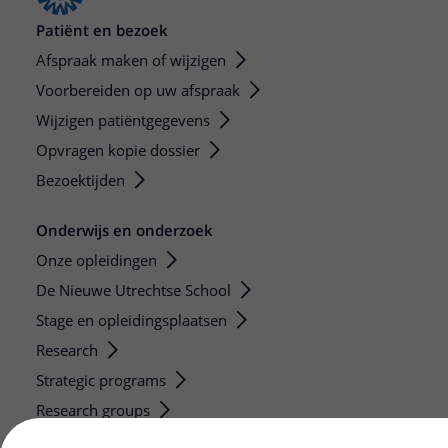
Patiënt en bezoek
Afspraak maken of wijzigen
Voorbereiden op uw afspraak
Wijzigen patiëntgegevens
Opvragen kopie dossier
Bezoektijden
Onderwijs en onderzoek
Onze opleidingen
De Nieuwe Utrechtse School
Stage en opleidingsplaatsen
Research
Strategic programs
Research groups
Researchers