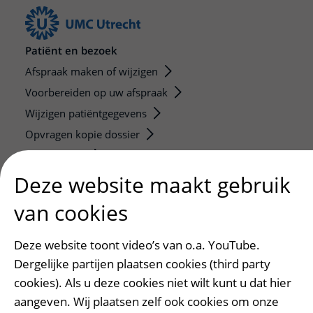
Patiënt en bezoek
Afspraak maken of wijzigen
Voorbereiden op uw afspraak
Wijzigen patiëntgegevens
Opvragen kopie dossier
Bezoektijden
Deze website maakt gebruik
Onderwijs en onderzoek
van cookies
Onze opleidingen
De Nieuwe Utrechtse School
Deze website toont video’s van o.a. YouTube.
Stage en opleidingsplaatsen
Dergelijke partijen plaatsen cookies (third party
Research
cookies). Als u deze cookies niet wilt kunt u dat hier
Strategic programs
aangeven. Wij plaatsen zelf ook cookies om onze