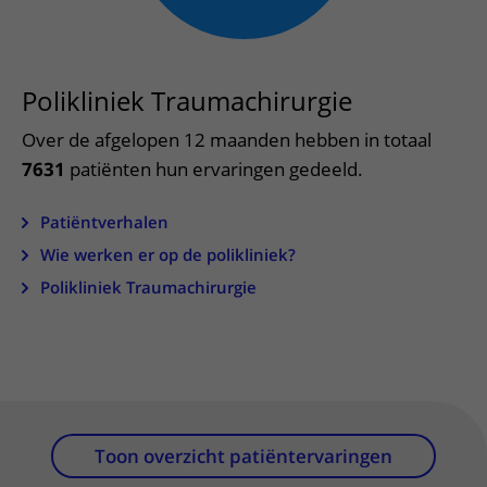
Meer UMC Utrecht
Onderzoeken en diagnostiek
Bloedprikken
Faciliteiten en voorzieningen
Route naar het ziekenhuis
Teleconsult aanvragen
Het Wilhelmina Kinderziekenhuis
Over UMC Utrecht
Wachttijden
Bezoekregels
Parkeren
Diagnostiek aanvragen
Research
Bezoektijden
Polikliniek Traumachirurgie
Kwaliteit en veiligheid
Wegwijs in het ziekenhuis
Zorgverlenersportaal
Onderwijs
Wijzigen patiëntgegevens
Over de afgelopen 12 maanden hebben in totaal
Contact met polikliniek
Mijn UMC Utrecht patiëntportaal
7631
patiënten hun ervaringen gedeeld.
Werken bij het UMC Utrecht
Contact met verpleegafdeling
Het Wilhelmina Kinderziekenhuis
Patiëntverhalen
Wie werken er op de polikliniek?
Polikliniek Traumachirurgie
Toon overzicht patiëntervaringen