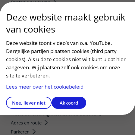
Strategic programs
Research groups
Deze website maakt gebruik
Researchers
van cookies
Research technologies
Deze website toont video’s van o.a. YouTube.
Verwijzers
Dergelijke partijen plaatsen cookies (third party
Mijn patiënt verwijzen
cookies). Als u deze cookies niet wilt kunt u dat hier
Teleconsult aanvragen
aangeven. Wij plaatsen zelf ook cookies om onze
Diagnostiek aanvragen
site te verbeteren.
Zorgverlenersportaal
Lees meer over het cookiebeleid
Service, contact en faciliteiten
Nee, liever niet
Akkoord
Contact
Wat is uw ervaring met het UMC Utrecht?
Adres en route
Parkeren