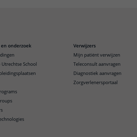
 en onderzoek
Verwijzers
idingen
Mijn patiënt verwijzen
 Utrechtse School
Teleconsult aanvragen
pleidingsplaatsen
Diagnostiek aanvragen
Zorgverlenersportaal
programs
groups
rs
echnologies