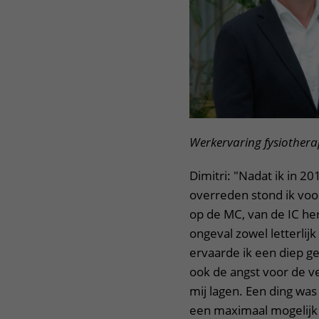
Het Wilhelmina
Bezoektijden
Kinderziekenhuis
Wijzigen patiëntgegevens
Werkervaring fysiother
Dimitri: "Nadat ik in 2
overreden stond ik voor
op de MC, van de IC her
ongeval zowel letterlijk
ervaarde ik een diep g
ook de angst voor de v
mij lagen. Een ding was
een maximaal mogelijk 