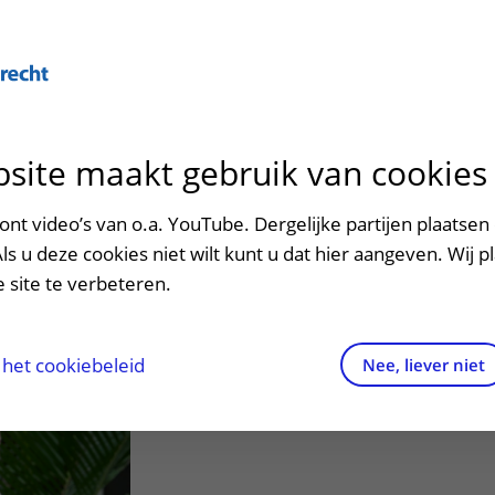
Over U
site maakt gebruik van cookies
n het ziekenhuis
Contact en route
Verwijzers
n
p bezoek in het UMC Utrecht
Mijn UMC Utrecht
Spoed
Patiënt verwijzen
nt video’s van o.a. YouTube. Dergelijke partijen plaatsen 
patiëntportaal
Jongeneel
Als u deze cookies niet wilt kunt u dat hier aangeven. Wij p
potheek
Contactgegevens
Teleconsult aanvragen
 site te verbeteren.
inkels en restaurants
Route naar het ziekenhuis
Diagnostiek aanvragen
raak
ciliteiten en voorzieningen
Parkeren
Zorgverlenersportaal
het cookiebeleid
Nee, liever niet
ezoekregels
Wegwijs in het ziekenhuis
aliteit en veiligheid
Contact met polikliniek