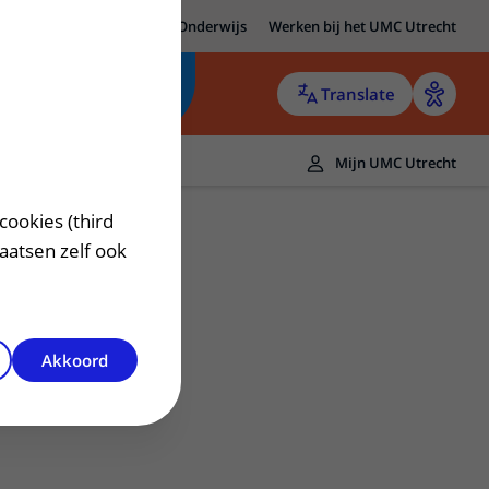
MC Utrecht
Research
Onderwijs
Werken bij het UMC Utrecht
Translate
Mijn UMC Utrecht
cookies (third
laatsen zelf ook
Akkoord