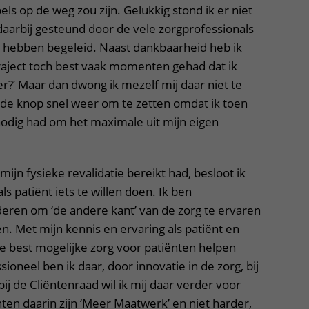
ls op de weg zou zijn. Gelukkig stond ik er niet
daarbij gesteund door de vele zorgprofessionals
g hebben begeleid. Naast dankbaarheid heb ik
traject toch best vaak momenten gehad dat ik
ter?’ Maar dan dwong ik mezelf mij daar niet te
de knop snel weer om te zetten omdat ik toen
 nodig had om het maximale uit mijn eigen
ijn fysieke revalidatie bereikt had, besloot ik
s patiënt iets te willen doen. Ik ben
deren om ‘de andere kant’ van de zorg te ervaren
n. Met mijn kennis en ervaring als patiënt en
de best mogelijke zorg voor patiënten helpen
ioneel ben ik daar, door innovatie in de zorg, bij
j de Cliëntenraad wil ik mij daar verder voor
ten daarin zijn ‘Meer Maatwerk’ en niet harder,