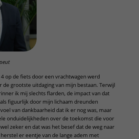
Contact met verpleegafdeling
Het Wilhelmina
Kinderziekenhuis
apeut
014 op de fiets door een vrachtwagen werd
 de grootste uitdaging van mijn bestaan. Terwijl
inner ik mij slechts flarden, de impact van dat
 als figuurlijk door mijn lichaam dreunden
evoel van dankbaarheid dat ik er nog was, maar
ele onduidelijkheden over de toekomst die voor
 wel zeker en dat was het besef dat de weg naar
herstel er eentje van de lange adem met