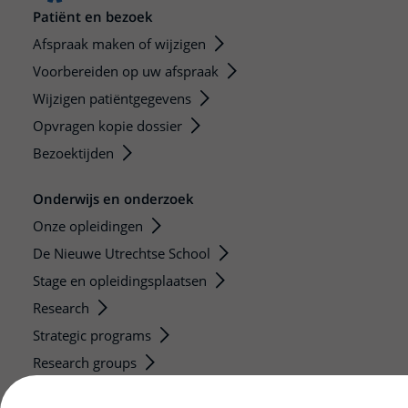
Patiënt en bezoek
Afspraak maken of wijzigen
Voorbereiden op uw afspraak
Wijzigen patiëntgegevens
Opvragen kopie dossier
Bezoektijden
Onderwijs en onderzoek
Onze opleidingen
De Nieuwe Utrechtse School
Stage en opleidingsplaatsen
Research
Strategic programs
Research groups
Researchers