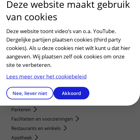
Deze website maakt gebruik
Research technologies
van cookies
Verwijzers
Mijn patiënt verwijzen
Deze website toont video’s van o.a. YouTube.
Teleconsult aanvragen
Dergelijke partijen plaatsen cookies (third party
Diagnostiek aanvragen
cookies). Als u deze cookies niet wilt kunt u dat hier
aangeven. Wij plaatsen zelf ook cookies om onze
Zorgverlenersportaal
site te verbeteren.
Service, contact en faciliteiten
Lees meer over het cookiebeleid
Contact
Wat is uw ervaring met het UMC Utrecht?
Nee, liever niet
Akkoord
Adres en route
Parkeren
Faciliteiten en voorzieningen
Restaurants en winkels
Apotheek