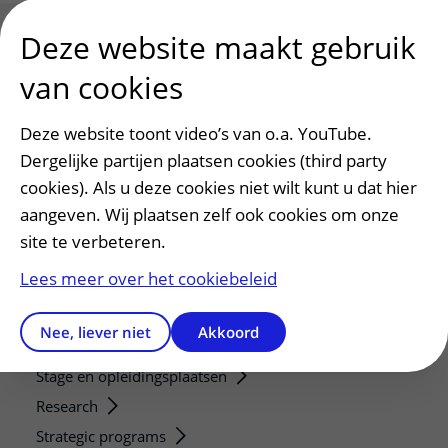
Deze website maakt gebruik
van cookies
Patiënt en bezoek
Afspraak maken of wijzigen
Deze website toont video’s van o.a. YouTube.
Voorbereiden op uw afspraak
Dergelijke partijen plaatsen cookies (third party
Wijzigen patiëntgegevens
cookies). Als u deze cookies niet wilt kunt u dat hier
Opvragen kopie dossier
aangeven. Wij plaatsen zelf ook cookies om onze
Bezoektijden
site te verbeteren.
Lees meer over het cookiebeleid
Onderwijs en onderzoek
Onze opleidingen
Nee, liever niet
Akkoord
De Nieuwe Utrechtse School
Stage en opleidingsplaatsen
Research
Strategic programs