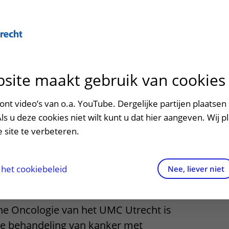
Over U
site maakt gebruik van cookies
n het ziekenhuis
Contact en route
Verwijzers
n
p bezoek in het UMC Utrecht
Mijn UMC Utrecht
Spoed
Patiënt verwijzen
nt video’s van o.a. YouTube. Dergelijke partijen plaatsen 
patiëntportaal
e oncologie (B2
Als u deze cookies niet wilt kunt u dat hier aangeven. Wij p
potheek
Contactgegevens
Teleconsult aanvragen
 site te verbeteren.
inkels en restaurants
Route naar het ziekenhuis
Diagnostiek aanvragen
raak
ciliteiten en voorzieningen
Parkeren
Zorgverlenersportaal
het cookiebeleid
Nee, liever niet
ezoekregels
Wegwijs in het ziekenhuis
he Oncologie van het UMC Utrecht is
aliteit en veiligheid
Contact met polikliniek
 de behandeling van kanker met