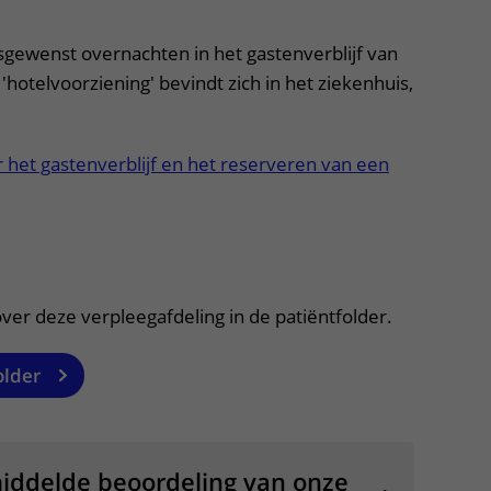
ewenst overnachten in het gastenverblijf van
hotelvoorziening' bevindt zich in het ziekenhuis,
er het gastenverblijf en het reserveren van een
itklapper, klik om te openen
ver deze verpleegafdeling in de patiëntfolder.
older
iddelde beoordeling van onze