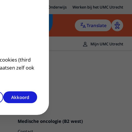
MC Utrecht
Research
Onderwijs
Werken bij het UMC Utrecht
Translate
Mijn UMC Utrecht
cookies (third
laatsen zelf ook
Akkoord
Medische oncologie (B2 west)
Contact