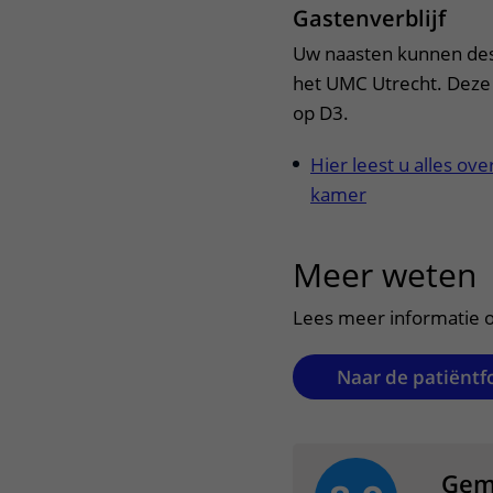
Gastenverblijf
Uw naasten kunnen desg
het UMC Utrecht. Deze '
op D3.
Hier leest u alles ov
kamer
Meer weten
u
Lees meer informatie o
Naar de patiëntf
Gem