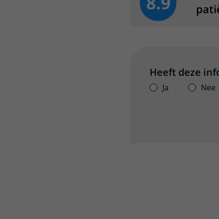
8.9
pati
Heeft deze in
Ja
Nee