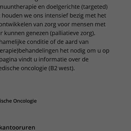
uuntherapie en doelgerichte (targeted)
Contact met verpleegafdeling
 houden we ons intensief bezig met het
Het Wilhelmina
 ontwikkelen van zorg voor mensen met
Kinderziekenhuis
r kunnen genezen (palliatieve zorg).
amelijke conditie of de aard van
rapie)behandelingen het nodig om u op
agina vindt u informatie over de
dische oncologie (B2 west).
apper, klik om te openen
ische Oncologie
 kantooruren