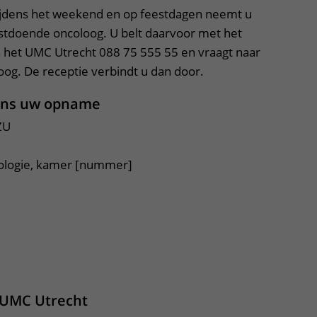
tijdens het weekend en op feestdagen neemt u
stdoende oncoloog. U belt daarvoor met het
et UMC Utrecht 088 75 555 55 en vraagt naar
og. De receptie verbindt u dan door.
dens uw opname
ZU
ologie, kamer [nummer]
per, klik om te openen
 UMC Utrecht