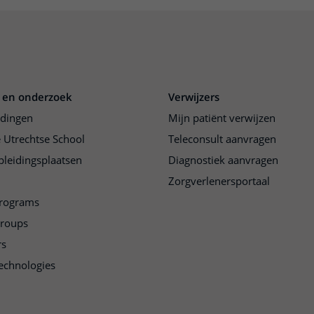
 en onderzoek
Verwijzers
idingen
Mijn patiënt verwijzen
 Utrechtse School
Teleconsult aanvragen
pleidingsplaatsen
Diagnostiek aanvragen
Zorgverlenersportaal
programs
groups
rs
echnologies