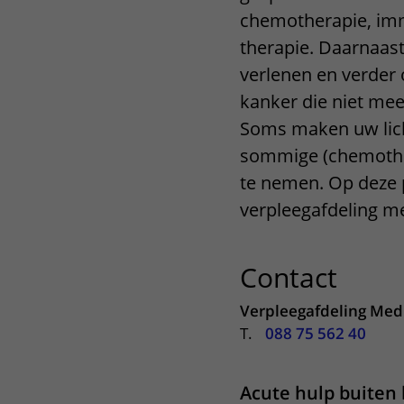
chemotherapie, imm
Het Wilhelmina
Bezoektijden
Kinderziekenhuis
therapie. Daarnaast
Wijzigen patiëntgegevens
verlenen en verder
kanker die niet mee
Soms maken uw lich
sommige (chemothe
te nemen. Op deze p
verpleegafdeling me
Contact
uitkl
Verpleegafdeling Med
T.
088 75 562 40
Acute hulp buiten