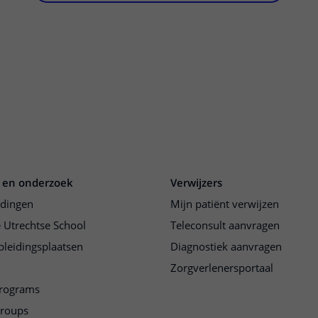
 en onderzoek
Verwijzers
idingen
Mijn patiënt verwijzen
 Utrechtse School
Teleconsult aanvragen
pleidingsplaatsen
Diagnostiek aanvragen
Zorgverlenersportaal
programs
groups