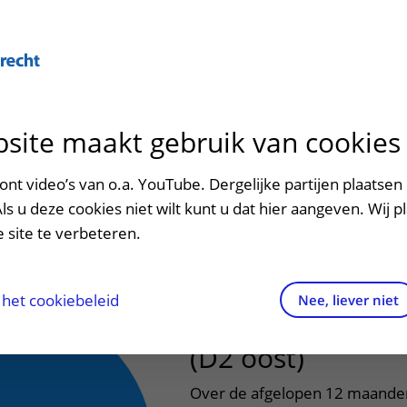
Over U
site maakt gebruik van cookies
n het ziekenhuis
Contact en route
Verwijzers
n
p bezoek in het UMC Utrecht
Mijn UMC Utrecht
Spoed
Patiënt verwijzen
nt video’s van o.a. YouTube. Dergelijke partijen plaatsen 
patiëntportaal
tervaringsmonitor
Als u deze cookies niet wilt kunt u dat hier aangeven. Wij p
potheek
Contactgegevens
Teleconsult aanvragen
 site te verbeteren.
inkels en restaurants
Route naar het ziekenhuis
Diagnostiek aanvragen
raak
ciliteiten en voorzieningen
Parkeren
Zorgverlenersportaal
het cookiebeleid
Nee, liever niet
Verpleegafdeling
ezoekregels
Wegwijs in het ziekenhuis
(D2 oost)
aliteit en veiligheid
Contact met polikliniek
Over de afgelopen 12 maanden