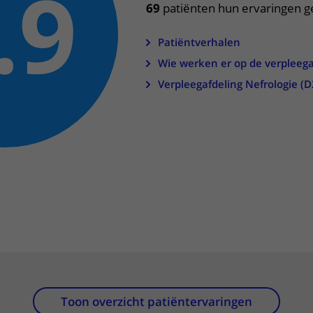
.9
69
patiënten hun ervaringen g
Contact met verpleegafdeling
Patiëntverhalen
Het Wilhelmina
Wie werken er op de verpleega
Kinderziekenhuis
Verpleegafdeling Nefrologie (D
Toon overzicht patiëntervaringen