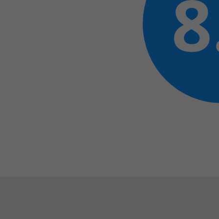
8
Het Wilhelmina
Bezoektijden
Kinderziekenhuis
Wijzigen patiëntgegevens