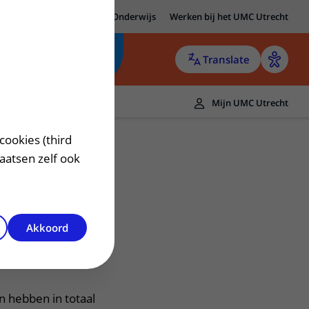
MC Utrecht
Research
Onderwijs
Werken bij het UMC Utrecht
Translate
Mijn UMC Utrecht
cookies (third
laatsen zelf ook
Akkoord
 Nefrologie
 hebben in totaal