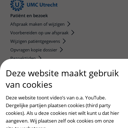
Patiënt en bezoek
Afspraak maken of wijzigen
Voorbereiden op uw afspraak
Wijzigen patiëntgegevens
Opvragen kopie dossier
Bezoektijden
Deze website maakt gebruik
Onderwijs en onderzoek
Onze opleidingen
van cookies
De Nieuwe Utrechtse School
Deze website toont video’s van o.a. YouTube.
Stage en opleidingsplaatsen
Dergelijke partijen plaatsen cookies (third party
Research
cookies). Als u deze cookies niet wilt kunt u dat hier
Strategic programs
aangeven. Wij plaatsen zelf ook cookies om onze
Research groups