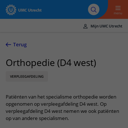
Naar hoofdinhoud
Over UMC
Werken bij het UMC
Research
Onderwijs
Utrecht
Utrecht
menu
Mijn UMC Utrecht
Translate
UMC Utrecht
Terug
Home
Orthopedie (D4 west)
Zorg en behandeling
VERPLEEGAFDELING
Ziekten en aandoeningen
Afspraak en opname
Behandelingen
Afspraak maken of wijzigen
In het ziekenhuis
Patiënten van het specialisme orthopedie worden
Poliklinieken
Bezoek aan de polikliniek
Op bezoek in het UMC Utrecht
Contact en route
opgenomen op verpleegafdeling D4 west. Op
Verpleegafdelingen
Opname in het ziekenhuis
verpleegafdeling D4 west nemen we ook patiënten
Apotheek
Spoed
Verwijzers
op van andere specialismen.
Onze zorgverleners
Voorbereiding op uw afspraak
Winkels en restaurants
Contactgegevens
Patiënt verwijzen