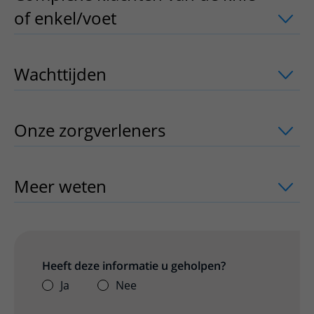
of enkel/voet
uitklapper, klik om te op
Wachttijden
uitklapper, klik om te ope
Onze zorgverleners
uitklapper, klik o
Meer weten
uitklapper, klik om te ope
Heeft deze informatie u geholpen?
Ja
Nee