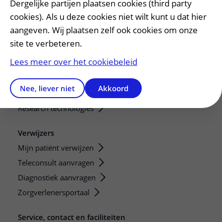
Dergelijke partijen plaatsen cookies (third party
Onze opleidingen
cookies). Als u deze cookies niet wilt kunt u dat hier
De Nieuwe Utrechtse School
aangeven. Wij plaatsen zelf ook cookies om onze
Stage en opleidingsplaatsen
site te verbeteren.
Research
Lees meer over het cookiebeleid
Strategic programs
Research groups
Nee, liever niet
Akkoord
Researchers
Research technologies
Verwijzers
Mijn patiënt verwijzen
Teleconsult aanvragen
Diagnostiek aanvragen
Zorgverlenersportaal
Service, contact en faciliteiten