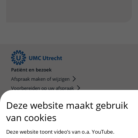
Patiënt en bezoek
Afspraak maken of wijzigen
Voorbereiden op uw afspraak
Wijzigen patiëntgegevens
Deze website maakt gebruik
Opvragen kopie dossier
van cookies
Bezoektijden
Deze website toont video’s van o.a. YouTube.
Onderwijs en onderzoek