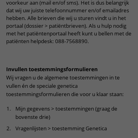
Meer UMC Utrecht
Onderzoeken en diagnostiek
voorkeur aan (mail en/of sms). Het is dus belangrijk
Bloedprikken
Faciliteiten en voorzieningen
Route naar het ziekenhuis
Teleconsult aanvragen
dat wij uw juiste telefoonnummer en/of emailadres
Het Wilhelmina Kinderziekenhuis
Over UMC Utrecht
Wachttijden
Bezoekregels
hebben. Alle brieven die wij u sturen vindt u in het
Parkeren
Diagnostiek aanvragen
Research
Bezoektijden
portaal (dossier > patiëntbrieven). Als u hulp nodig
Kwaliteit en veiligheid
Wegwijs in het ziekenhuis
Zorgverlenersportaal
met het patiëntenportaal heeft kunt u bellen met de
Onderwijs
Wijzigen patiëntgegevens
Contact met polikliniek
patiënten helpdesk: 088-7568890.
Mijn UMC Utrecht patiëntportaal
Werken bij het UMC Utrecht
Contact met verpleegafdeling
Het Wilhelmina Kinderziekenhuis
Invullen toestemmingsformulieren
Wij vragen u de algemene toestemmingen in te
vullen én de speciale genetica
toestemmingsformulieren die voor u klaar staan:
Mijn gegevens > toestemmingen (graag de
bovenste drie)
Vragenlijsten > toestemming Genetica