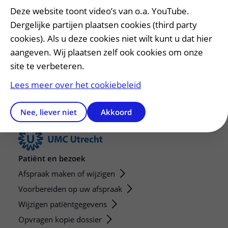
Heeft deze informatie u geholpen?
Deze website toont video’s van o.a. YouTube.
Ja
Nee
Dergelijke partijen plaatsen cookies (third party
cookies). Als u deze cookies niet wilt kunt u dat hier
aangeven. Wij plaatsen zelf ook cookies om onze
site te verbeteren.
Lees meer over het cookiebeleid
Nee, liever niet
Akkoord
Patiënt en bezoek
Afspraak maken of wijzigen
Voorbereiden op uw afspraak
Wijzigen patiëntgegevens
Opvragen kopie dossier