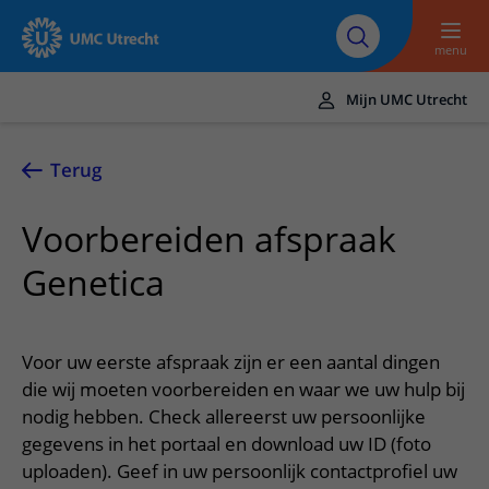
Naar hoofdinhoud
Over UMC
Werken bij het UMC
Research
Onderwijs
Utrecht
Utrecht
menu
Mijn UMC Utrecht
Translate
UMC Utrecht
Terug
Home
Voorbereiden afspraak
Zorg en behandeling
Genetica
Ziekten en aandoeningen
Afspraak en opname
Behandelingen
Afspraak maken of wijzigen
In het ziekenhuis
Voor uw eerste afspraak zijn er een aantal dingen
Poliklinieken
Bezoek aan de polikliniek
die wij moeten voorbereiden en waar we uw hulp bij
Op bezoek in het UMC Utrecht
Contact en route
Verpleegafdelingen
nodig hebben. Check allereerst uw persoonlijke
Opname in het ziekenhuis
Apotheek
Spoed
Verwijzers
gegevens in het portaal en download uw ID (foto
Onze zorgverleners
Voorbereiding op uw afspraak
Winkels en restaurants
uploaden). Geef in uw persoonlijk contactprofiel uw
Contactgegevens
Patiënt verwijzen