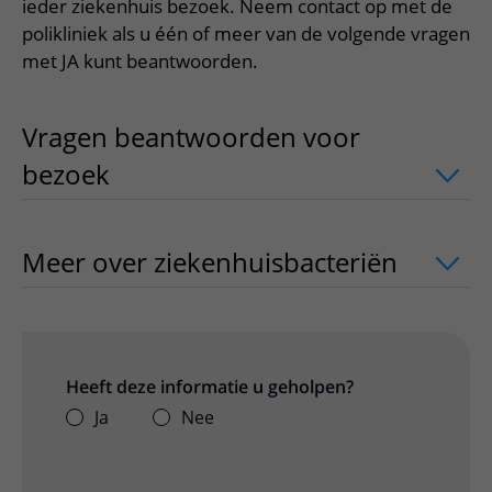
Meer UMC Utrecht
Onderzoeken en diagnostiek
ieder ziekenhuis bezoek. Neem contact op met de
Bloedprikken
Faciliteiten en voorzieningen
Route naar het ziekenhuis
Teleconsult aanvragen
polikliniek als u één of meer van de volgende vragen
Het Wilhelmina Kinderziekenhuis
Over UMC Utrecht
Wachttijden
Bezoekregels
met JA kunt beantwoorden.
Parkeren
Diagnostiek aanvragen
Research
Bezoektijden
Kwaliteit en veiligheid
Wegwijs in het ziekenhuis
Zorgverlenersportaal
Onderwijs
Wijzigen patiëntgegevens
Vragen beantwoorden voor
Contact met polikliniek
bezoek
uitklapper, klik om te openen
Mijn UMC Utrecht patiëntportaal
Werken bij het UMC Utrecht
Contact met verpleegafdeling
Het Wilhelmina Kinderziekenhuis
Meer over ziekenhuisbacteriën
uitklap
Heeft deze informatie u geholpen?
Ja
Nee