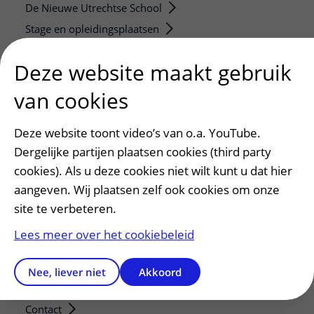
De Nieuwe Utrechtse School
Stage en opleidingsplaatsen
Research
Deze website maakt gebruik
Strategic programs
Research groups
van cookies
Researchers
Deze website toont video’s van o.a. YouTube.
Research technologies
Dergelijke partijen plaatsen cookies (third party
Verwijzers
cookies). Als u deze cookies niet wilt kunt u dat hier
aangeven. Wij plaatsen zelf ook cookies om onze
Mijn patiënt verwijzen
site te verbeteren.
Teleconsult aanvragen
Diagnostiek aanvragen
Lees meer over het cookiebeleid
Zorgverlenersportaal
Nee, liever niet
Akkoord
Service, contact en faciliteiten
Contact