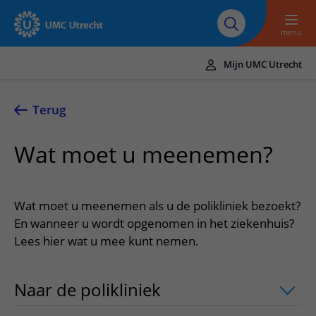
Naar hoofdinhoud
Over UMC
Werken bij het UMC
Research
Onderwijs
Utrecht
Utrecht
menu
Mijn UMC Utrecht
Translate
UMC Utrecht
Terug
Home
Wat moet u meenemen?
Zorg en behandeling
Ziekten en aandoeningen
Afspraak en opname
Wat moet u meenemen als u de polikliniek bezoekt?
Behandelingen
Afspraak maken of wijzigen
En wanneer u wordt opgenomen in het ziekenhuis?
In het ziekenhuis
Lees hier wat u mee kunt nemen.
Poliklinieken
Bezoek aan de polikliniek
Op bezoek in het UMC Utrecht
Contact en route
Verpleegafdelingen
Opname in het ziekenhuis
Apotheek
Spoed
Verwijzers
Naar de polikliniek
uitklapper, klik om
Onze zorgverleners
Voorbereiding op uw afspraak
Winkels en restaurants
Contactgegevens
Patiënt verwijzen