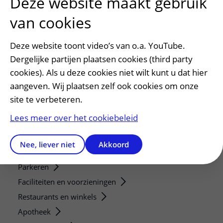
Deze website maakt gebruik
van cookies
Verwijzers
Mijn patiënt verwijzen
Deze website toont video’s van o.a. YouTube.
Teleconsult aanvragen
Dergelijke partijen plaatsen cookies (third party
Diagnostiek aanvragen
cookies). Als u deze cookies niet wilt kunt u dat hier
Zorgverlenersportaal
aangeven. Wij plaatsen zelf ook cookies om onze
site te verbeteren.
Service, contact en faciliteiten
Lees meer over het cookiebeleid
Contact
Wat is uw ervaring met het UMC Utrecht?
Nee, liever niet
Akkoord
Adres en route
Parkeren
Faciliteiten en voorzieningen
Restaurants en winkels
Apotheek