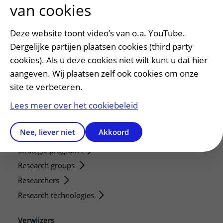
van cookies
Voorbereiden op uw afspraak
Wijzigen patiëntgegevens
Deze website toont video’s van o.a. YouTube.
Opvragen kopie dossier
Dergelijke partijen plaatsen cookies (third party
Bezoektijden
cookies). Als u deze cookies niet wilt kunt u dat hier
aangeven. Wij plaatsen zelf ook cookies om onze
Onderwijs en onderzoek
site te verbeteren.
Onze opleidingen
Lees meer over het cookiebeleid
De Nieuwe Utrechtse School
Stage en opleidingsplaatsen
Nee, liever niet
Akkoord
Research
Strategic programs
Research groups
Researchers
Research technologies
Verwijzers