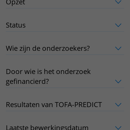
Opzet
uitklapper, klik om te openen
Status
uitklapper, klik om te openen
Wie zijn de onderzoekers?
uitklapper, 
Door wie is het onderzoek
gefinancierd?
uitklapper, klik om te o
Resultaten van TOFA-PREDICT
uitklapp
Laatste bewerkingsdatum
uitklapper, 