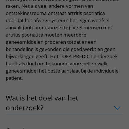
Meer UMC Utrecht
Onderzoeken en diagnostiek
Bloedprikken
Faciliteiten en voorzieningen
raken. Net als veel andere vormen van
Route naar het ziekenhuis
Teleconsult aanvragen
Het Wilhelmina Kinderziekenhuis
Over UMC Utrecht
ontstekingsreuma ontstaat artritis psoriatica
Wachttijden
Bezoekregels
Parkeren
Diagnostiek aanvragen
doordat het afweersysteem het eigen weefsel
Research
Bezoektijden
Kwaliteit en veiligheid
Wegwijs in het ziekenhuis
aanvalt (auto-immuunziekte). Veel mensen met
Zorgverlenersportaal
Onderwijs
Wijzigen patiëntgegevens
artritis psoriatica moeten meerdere
Contact met polikliniek
geneesmiddelen proberen totdat er een
Mijn UMC Utrecht patiëntportaal
Werken bij het UMC Utrecht
Contact met verpleegafdeling
behandeling is gevonden die goed werkt en geen
bijwerkingen geeft. Het TOFA-PREDICT onderzoek
Het Wilhelmina Kinderziekenhuis
heeft als doel om te kunnen voorspellen welk
geneesmiddel het beste aanslaat bij de individuele
patiënt.
Wat is het doel van het
onderzoek?
uitklapper, klik om te ope