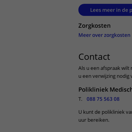
Het Wilhelmina
Bezoektijden
Lees meer in de 
Kinderziekenhuis
Wijzigen patiëntgegevens
Zorgkosten
Meer over zorgkosten
Contact
uitkl
Als u een afspraak wilt
u een verwijzing nodig v
Polikliniek Medisc
T.
088 75 563 08
U kunt de polikliniek va
uur bereiken. 