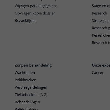
Wijzigen patiëntgegevens
Stage en o
Opvragen kopie dossier
Research
Bezoektijden
Strategic 
Research 
Researche
Research t
Zorg en behandeling
Onze expe
Wachttijden
Cancer
Poliklinieken
Verpleegafdelingen
Ziektebeelden (A-Z)
Behandelingen
Patiëntfolders