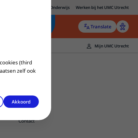
MC Utrecht
Research
Onderwijs
Werken bij het UMC Utrecht
Translate
Mijn UMC Utrecht
cookies (third
laatsen zelf ook
Akkoord
Meer weten
Contact