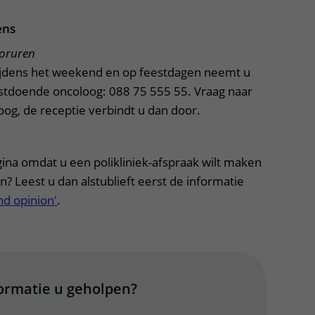
ens
ooruren
tijdens het weekend en op feestdagen neemt u
stdoende oncoloog: 088 75 555 55. Vraag naar
og, de receptie verbindt u dan door.
na omdat u een polikliniek-afspraak wilt maken
? Leest u dan alstublieft eerst de informatie
d opinion'
.
formatie u geholpen?