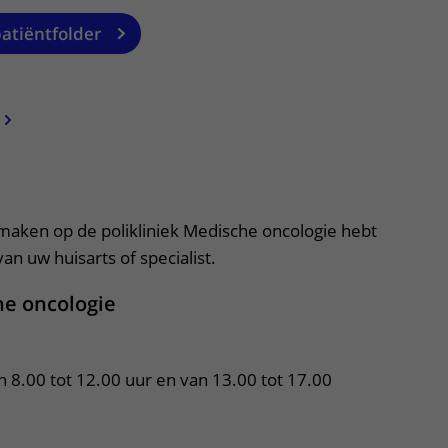
Contact met verpleegafdeling
patiëntfolder
Het Wilhelmina
Kinderziekenhuis
apper, klik om te openen
 maken op de polikliniek Medische oncologie hebt
an uw huisarts of specialist.
he oncologie
n 8.00 tot 12.00 uur en van 13.00 tot 17.00 