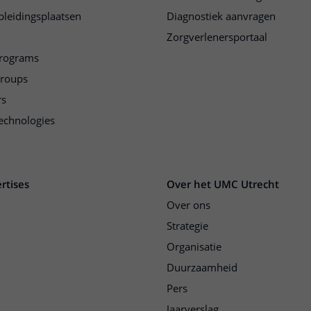
pleidingsplaatsen
Diagnostiek aanvragen
Zorgverlenersportaal
programs
groups
rs
echnologies
rtises
Over het UMC Utrecht
Over ons
Strategie
Organisatie
Duurzaamheid
Pers
Jaarverslag