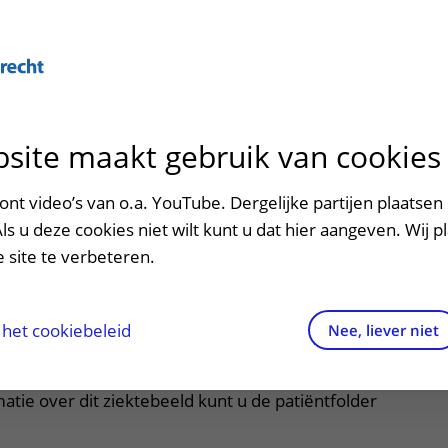
Over U
site maakt gebruik van cookies
n het ziekenhuis
Contact en route
Verwijzers
n
p bezoek in het UMC Utrecht
Mijn UMC Utrecht
Spoed
Patiënt verwijzen
nt video’s van o.a. YouTube. Dergelijke partijen plaatsen 
patiëntportaal
nker
Als u deze cookies niet wilt kunt u dat hier aangeven. Wij p
potheek
Contactgegevens
Teleconsult aanvragen
 site te verbeteren.
inkels en restaurants
Route naar het ziekenhuis
Diagnostiek aanvragen
raak
ciliteiten en voorzieningen
Parkeren
Zorgverlenersportaal
het cookiebeleid
Nee, liever niet
itklapper, klik om te openen
ezoekregels
Wegwijs in het ziekenhuis
atie over dit ziektebeeld kunt u de patiëntfolder
aliteit en veiligheid
Contact met polikliniek