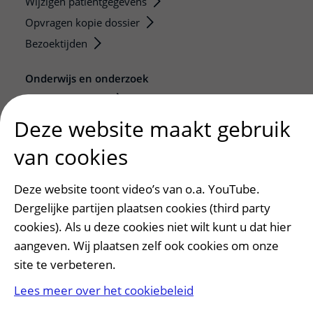
Wijzigen patiëntgegevens
Opvragen kopie dossier
Bezoektijden
Onderwijs en onderzoek
Onze opleidingen
De Nieuwe Utrechtse School
Deze website maakt gebruik
Stage en opleidingsplaatsen
van cookies
Research
Strategic programs
Deze website toont video’s van o.a. YouTube.
Research groups
Dergelijke partijen plaatsen cookies (third party
Researchers
cookies). Als u deze cookies niet wilt kunt u dat hier
aangeven. Wij plaatsen zelf ook cookies om onze
Research technologies
site te verbeteren.
Verwijzers
Lees meer over het cookiebeleid
Mijn patiënt verwijzen