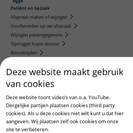
Patiënt en bezoek
Afspraak maken of wijzigen
Voorbereiden op uw afspraak
Wijzigen patiëntgegevens
Opvragen kopie dossier
Bezoektijden
Onderwijs en onderzoek
Deze website maakt gebruik
Onze opleidingen
van cookies
De Nieuwe Utrechtse School
Stage en opleidingsplaatsen
Deze website toont video’s van o.a. YouTube.
Research
Dergelijke partijen plaatsen cookies (third party
Strategic programs
cookies). Als u deze cookies niet wilt kunt u dat hier
aangeven. Wij plaatsen zelf ook cookies om onze
Research groups
site te verbeteren.
Researchers