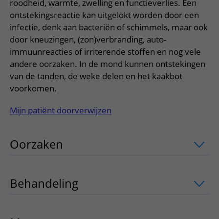
Meer UMC Utrecht
Onderzoeken en diagnostiek
roodheid, warmte, zwelling en functieverlies. Een
Bloedprikken
Faciliteiten en voorzieningen
Route naar het ziekenhuis
Teleconsult aanvragen
ontstekingsreactie kan uitgelokt worden door een
Het Wilhelmina Kinderziekenhuis
Over UMC Utrecht
Wachttijden
Bezoekregels
infectie, denk aan bacteriën of schimmels, maar ook
Parkeren
Diagnostiek aanvragen
Research
door kneuzingen, (zon)verbranding, auto-
Bezoektijden
Kwaliteit en veiligheid
Wegwijs in het ziekenhuis
Zorgverlenersportaal
immuunreacties of irriterende stoffen en nog vele
Onderwijs
Wijzigen patiëntgegevens
andere oorzaken. In de mond kunnen ontstekingen
Contact met polikliniek
Mijn UMC Utrecht patiëntportaal
van de tanden, de weke delen en het kaakbot
Werken bij het UMC Utrecht
Contact met verpleegafdeling
voorkomen.
Het Wilhelmina Kinderziekenhuis
Mijn patiënt doorverwijzen
Oorzaken
uitklapper, klik om te opene
Behandeling
uitklapper, klik om te op