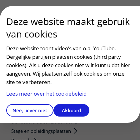
Deze website maakt gebruik
van cookies
Patiënt en bezoek
Deze website toont video’s van o.a. YouTube.
Afspraak maken of wijzigen
Dergelijke partijen plaatsen cookies (third party
Voorbereiden op uw afspraak
cookies). Als u deze cookies niet wilt kunt u dat hier
Wijzigen patiëntgegevens
aangeven. Wij plaatsen zelf ook cookies om onze
Opvragen kopie dossier
site te verbeteren.
Bezoektijden
Lees meer over het cookiebeleid
Onderwijs en onderzoek
Nee, liever niet
Akkoord
Onze opleidingen
De Nieuwe Utrechtse School
Stage en opleidingsplaatsen