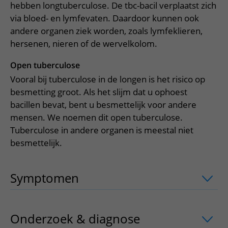
Meer UMC Utrecht
Onderzoeken en diagnostiek
hebben longtuberculose. De tbc-bacil verplaatst zich
Bloedprikken
Faciliteiten en voorzieningen
Route naar het ziekenhuis
Teleconsult aanvragen
via bloed- en lymfevaten. Daardoor kunnen ook
Het Wilhelmina Kinderziekenhuis
Over UMC Utrecht
Wachttijden
Bezoekregels
Parkeren
andere organen ziek worden, zoals lymfeklieren,
Diagnostiek aanvragen
Research
Bezoektijden
hersenen, nieren of de wervelkolom.
Kwaliteit en veiligheid
Wegwijs in het ziekenhuis
Zorgverlenersportaal
Onderwijs
Wijzigen patiëntgegevens
Open tuberculose
Contact met polikliniek
Mijn UMC Utrecht patiëntportaal
Vooral bij tuberculose in de longen is het risico op
Werken bij het UMC Utrecht
Contact met verpleegafdeling
besmetting groot. Als het slijm dat u ophoest
Het Wilhelmina Kinderziekenhuis
bacillen bevat, bent u besmettelijk voor andere
mensen. We noemen dit open tuberculose.
Tuberculose in andere organen is meestal niet
besmettelijk.
Symptomen
uitklapper, klik om te ope
Onderzoek & diagnose
uitklapper, kli