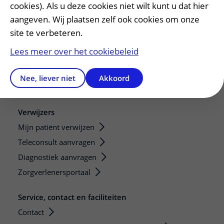
cookies). Als u deze cookies niet wilt kunt u dat hier
Stage en opleidingsplaatsen
aangeven. Wij plaatsen zelf ook cookies om onze
Research
site te verbeteren.
Strategic programs
Lees meer over het cookiebeleid
Research groups
Researchers
Nee, liever niet
Akkoord
Research technologies
Verwijzers
Mijn patiënt verwijzen
Teleconsult aanvragen
Diagnostiek aanvragen
Zorgverlenersportaal
Service, contact en faciliteiten
Contact