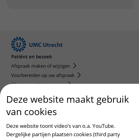
Patiënt en bezoek
Afspraak maken of wijzigen
Voorbereiden op uw afspraak
Wijzigen patiëntgegevens
Opvragen kopie dossier
Deze website maakt gebruik
Bezoektijden
van cookies
Onderwijs en onderzoek
Deze website toont video’s van o.a. YouTube.
Onze opleidingen
Dergelijke partijen plaatsen cookies (third party
De Nieuwe Utrechtse School