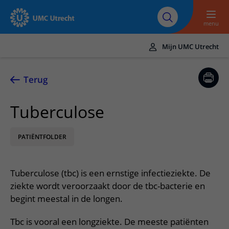
Naar hoofdinhoud
Over UMC
Werken bij het UMC
Research
Onderwijs
Utrecht
Utrecht
menu
Mijn UMC Utrecht
Translate
UMC Utrecht
Terug
Home
Tuberculose
Zorg en behandeling
PATIËNTFOLDER
Ziekten en aandoeningen
Afspraak en opname
Behandelingen
Afspraak maken of wijzigen
In het ziekenhuis
Tuberculose (tbc) is een ernstige infectieziekte. De
Poliklinieken
Bezoek aan de polikliniek
Op bezoek in het UMC Utrecht
Contact en route
ziekte wordt veroorzaakt door de tbc-bacterie en
Verpleegafdelingen
Opname in het ziekenhuis
begint meestal in de longen.
Apotheek
Spoed
Verwijzers
Onze zorgverleners
Voorbereiding op uw afspraak
Winkels en restaurants
Tbc is vooral een longziekte. De meeste patiënten
Contactgegevens
Patiënt verwijzen