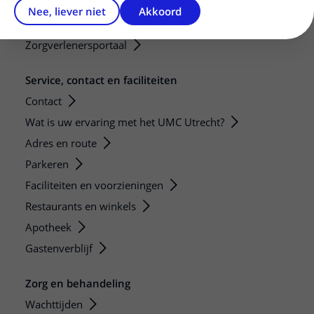
Teleconsult aanvragen
Nee, liever niet
Akkoord
Diagnostiek aanvragen
Zorgverlenersportaal
Service, contact en faciliteiten
Contact
Wat is uw ervaring met het UMC Utrecht?
Adres en route
Parkeren
Faciliteiten en voorzieningen
Restaurants en winkels
Apotheek
Gastenverblijf
Zorg en behandeling
Wachttijden