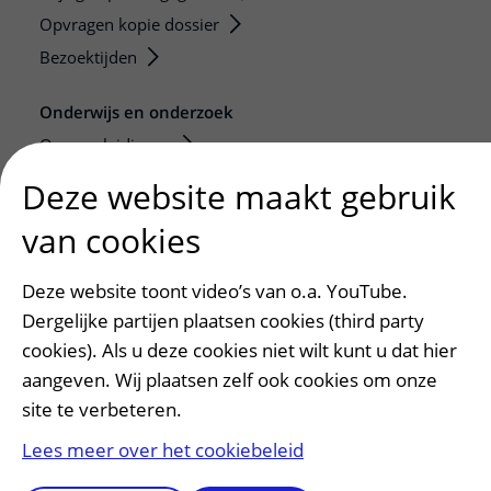
Opvragen kopie dossier
Bezoektijden
Onderwijs en onderzoek
Onze opleidingen
De Nieuwe Utrechtse School
Deze website maakt gebruik
Stage en opleidingsplaatsen
van cookies
Research
Strategic programs
Deze website toont video’s van o.a. YouTube.
Research groups
Dergelijke partijen plaatsen cookies (third party
Researchers
cookies). Als u deze cookies niet wilt kunt u dat hier
Research technologies
aangeven. Wij plaatsen zelf ook cookies om onze
site te verbeteren.
Verwijzers
Lees meer over het cookiebeleid
Mijn patiënt verwijzen