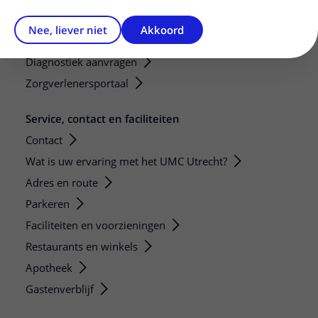
Mijn patiënt verwijzen
Nee, liever niet
Akkoord
Teleconsult aanvragen
Diagnostiek aanvragen
Zorgverlenersportaal
Service, contact en faciliteiten
Contact
Wat is uw ervaring met het UMC Utrecht?
Adres en route
Parkeren
Faciliteiten en voorzieningen
Restaurants en winkels
Apotheek
Gastenverblijf