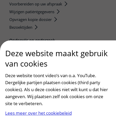
Voorbereiden op uw afspraak
Wijzigen patiëntgegevens
Opvragen kopie dossier
Bezoektijden
Onderwijs en onderzoek
Onze opleidingen
Deze website maakt gebruik
De Nieuwe Utrechtse School
van cookies
Stage en opleidingsplaatsen
Research
Deze website toont video’s van o.a. YouTube.
Strategic programs
Dergelijke partijen plaatsen cookies (third party
Research groups
cookies). Als u deze cookies niet wilt kunt u dat hier
Researchers
aangeven. Wij plaatsen zelf ook cookies om onze
Research technologies
site te verbeteren.
Lees meer over het cookiebeleid
Verwijzers