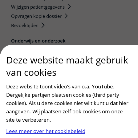
Wijzigen patiëntgegevens
Opvragen kopie dossier
Bezoektijden
Onderwijs en onderzoek
Onze opleidingen
Deze website maakt gebruik
De Nieuwe Utrechtse School
Stage en opleidingsplaatsen
van cookies
Research
Deze website toont video’s van o.a. YouTube.
Strategic programs
Dergelijke partijen plaatsen cookies (third party
Research groups
cookies). Als u deze cookies niet wilt kunt u dat hier
Researchers
aangeven. Wij plaatsen zelf ook cookies om onze
Research technologies
site te verbeteren.
Verwijzers
Lees meer over het cookiebeleid