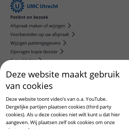
Patiënt en bezoek
Afspraak maken of wijzigen
Voorbereiden op uw afspraak
Wijzigen patiëntgegevens
Opvragen kopie dossier
Bezoektijden
Deze website maakt gebruik
Onderwijs en onderzoek
van cookies
Onze opleidingen
De Nieuwe Utrechtse School
Deze website toont video’s van o.a. YouTube.
Stage en opleidingsplaatsen
Dergelijke partijen plaatsen cookies (third party
Research
cookies). Als u deze cookies niet wilt kunt u dat hier
Strategic programs
aangeven. Wij plaatsen zelf ook cookies om onze
Research groups