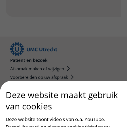
Patiënt en bezoek
Afspraak maken of wijzigen
Voorbereiden op uw afspraak
Wijzigen patiëntgegevens
Deze website maakt gebruik
Opvragen kopie dossier
Bezoektijden
van cookies
Onderwijs en onderzoek
Deze website toont video’s van o.a. YouTube.
Onze opleidingen
Dergelijke partijen plaatsen cookies (third party