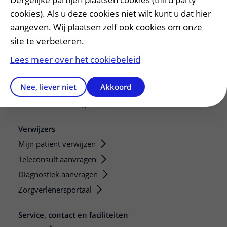
De Nieuwe Utrechtse School
cookies). Als u deze cookies niet wilt kunt u dat hier
aangeven. Wij plaatsen zelf ook cookies om onze
Stage en opleidingsplaatsen
site te verbeteren.
Research
Strategic programs
Lees meer over het cookiebeleid
Research groups
Nee, liever niet
Akkoord
Researchers
Research technologies
Verwijzers
Mijn patiënt verwijzen
Teleconsult aanvragen
Diagnostiek aanvragen
Zorgverlenersportaal
Service, contact en faciliteiten