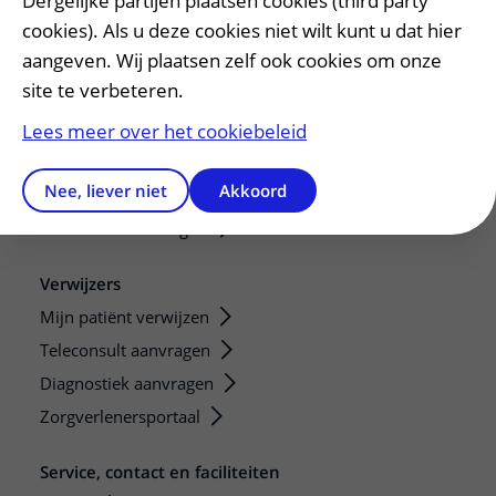
Dergelijke partijen plaatsen cookies (third party
cookies). Als u deze cookies niet wilt kunt u dat hier
De Nieuwe Utrechtse School
aangeven. Wij plaatsen zelf ook cookies om onze
Stage en opleidingsplaatsen
site te verbeteren.
Research
Strategic programs
Lees meer over het cookiebeleid
Research groups
Nee, liever niet
Akkoord
Researchers
Research technologies
Verwijzers
Mijn patiënt verwijzen
Teleconsult aanvragen
Diagnostiek aanvragen
Zorgverlenersportaal
Service, contact en faciliteiten