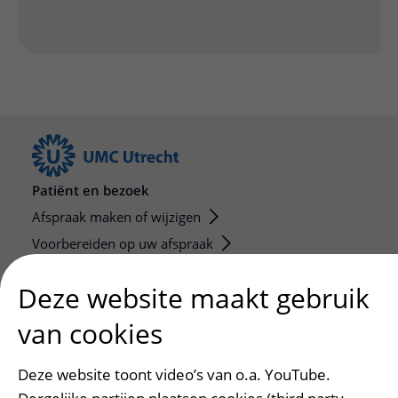
Patiënt en bezoek
Afspraak maken of wijzigen
Voorbereiden op uw afspraak
Wijzigen patiëntgegevens
Deze website maakt gebruik
Opvragen kopie dossier
Bezoektijden
van cookies
Onderwijs en onderzoek
Deze website toont video’s van o.a. YouTube.
Onze opleidingen