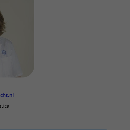
Contact met verpleegafdeling
Het Wilhelmina
Kinderziekenhuis
cht.nl
etica