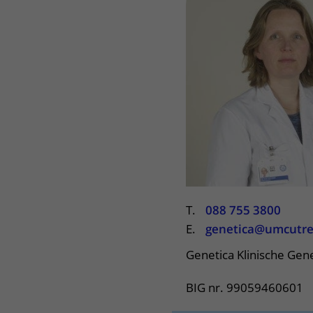
Het Wilhelmina
Bezoektijden
Kinderziekenhuis
Wijzigen patiëntgegevens
T.
088 755 3800
E.
genetica@umcutre
Genetica Klinische Gen
BIG nr. 99059460601