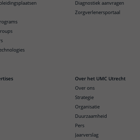
pleidingsplaatsen
Diagnostiek aanvragen
Zorgverlenersportaal
programs
groups
rs
echnologies
rtises
Over het UMC Utrecht
Over ons
Strategie
Organisatie
Duurzaamheid
Pers
Jaarverslag