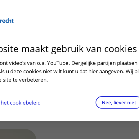
Over U
site maakt gebruik van cookies
n het ziekenhuis
Contact en route
Verwijzers
n
p bezoek in het UMC Utrecht
Mijn UMC Utrecht
Spoed
Patiënt verwijzen
nt video’s van o.a. YouTube. Dergelijke partijen plaatsen 
patiëntportaal
.M. (Albertien)
Als u deze cookies niet wilt kunt u dat hier aangeven. Wij p
potheek
Contactgegevens
Teleconsult aanvragen
 site te verbeteren.
inkels en restaurants
Route naar het ziekenhuis
Diagnostiek aanvragen
raak
ciliteiten en voorzieningen
Parkeren
Zorgverlenersportaal
het cookiebeleid
Nee, liever niet
ezoekregels
Wegwijs in het ziekenhuis
aliteit en veiligheid
Contact met polikliniek