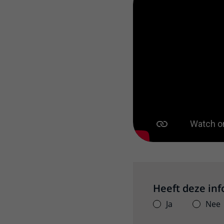
Video met dr. van Eerd
Heeft deze in
Ja
Nee