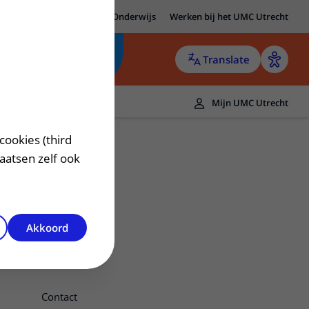
MC Utrecht
Research
Onderwijs
Werken bij het UMC Utrecht
Translate
Mijn UMC Utrecht
cookies (third
laatsen zelf ook
Akkoord
Contact