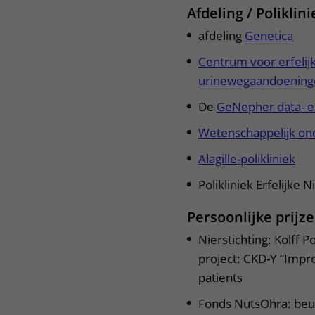
Afdeling / Poliklin
afdeling
Genetica
Centrum voor erfelij
urinewegaandoening
De
GeNepher data- 
Wetenschappelijk ond
Alagille-polikliniek
Polikliniek Erfelijke
Persoonlijke prijz
Nierstichting: Kolff 
project: CKD-Y “Impr
patients
Fonds NutsOhra: beur