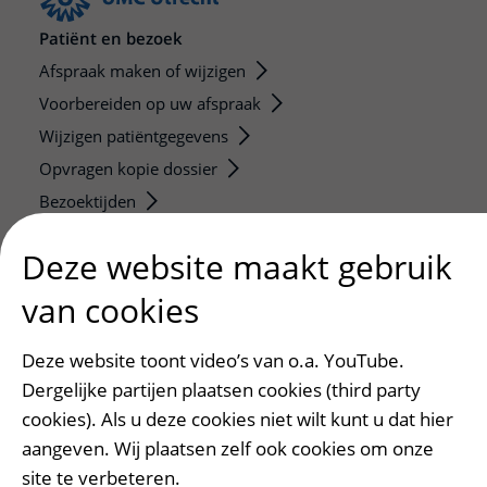
Patiënt en bezoek
Afspraak maken of wijzigen
Voorbereiden op uw afspraak
Wijzigen patiëntgegevens
Opvragen kopie dossier
Bezoektijden
Deze website maakt gebruik
Onderwijs en onderzoek
Onze opleidingen
van cookies
De Nieuwe Utrechtse School
Stage en opleidingsplaatsen
Deze website toont video’s van o.a. YouTube.
Research
Dergelijke partijen plaatsen cookies (third party
cookies). Als u deze cookies niet wilt kunt u dat hier
Strategic programs
aangeven. Wij plaatsen zelf ook cookies om onze
Research groups
site te verbeteren.
Researchers