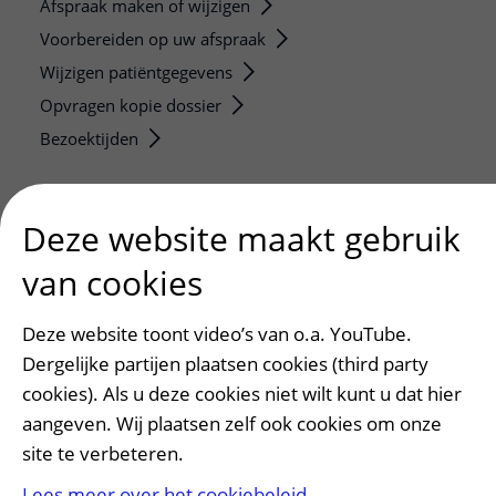
Afspraak maken of wijzigen
Voorbereiden op uw afspraak
Wijzigen patiëntgegevens
Opvragen kopie dossier
Bezoektijden
Onderwijs en onderzoek
Deze website maakt gebruik
Onze opleidingen
De Nieuwe Utrechtse School
van cookies
Stage en opleidingsplaatsen
Research
Deze website toont video’s van o.a. YouTube.
Strategic programs
Dergelijke partijen plaatsen cookies (third party
cookies). Als u deze cookies niet wilt kunt u dat hier
Research groups
aangeven. Wij plaatsen zelf ook cookies om onze
Researchers
site te verbeteren.
Research technologies
Lees meer over het cookiebeleid