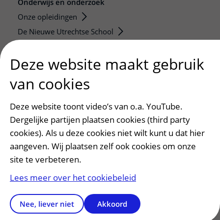
Onderwijs en onderzoek
Onze opleidingen
De Nieuwe Utrechtse School
Stage en opleidingsplaatsen
Deze website maakt gebruik
Research
Strategic programs
van cookies
Research groups
Researchers
Deze website toont video’s van o.a. YouTube.
Dergelijke partijen plaatsen cookies (third party
Research technologies
cookies). Als u deze cookies niet wilt kunt u dat hier
Verwijzers
aangeven. Wij plaatsen zelf ook cookies om onze
site te verbeteren.
Mijn patiënt verwijzen
Teleconsult aanvragen
Lees meer over het cookiebeleid
Diagnostiek aanvragen
Zorgverlenersportaal
Nee, liever niet
Akkoord