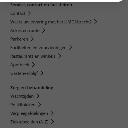
Service, contact en faciliteiten
Contact
Wat is uw ervaring met het UMC Utrecht?
Adres en route
Parkeren
Faciliteiten en voorzieningen
Restaurants en winkels
Apotheek
Gastenverblijf
Zorg en behandeling
Wachttijden
Poliklinieken
Verpleegafdelingen
Ziektebeelden (A-Z)