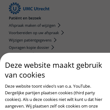
Patiënt en bezoek
Afspraak maken of wijzigen
Voorbereiden op uw afspraak
Wijzigen patiëntgegevens
Opvragen kopie dossier
Bezoektijden
Deze website maakt gebruik
Onderwijs en onderzoek
van cookies
Onze opleidingen
De Nieuwe Utrechtse School
Deze website toont video’s van o.a. YouTube.
Stage en opleidingsplaatsen
Dergelijke partijen plaatsen cookies (third party
Research
cookies). Als u deze cookies niet wilt kunt u dat hier
Strategic programs
aangeven. Wij plaatsen zelf ook cookies om onze