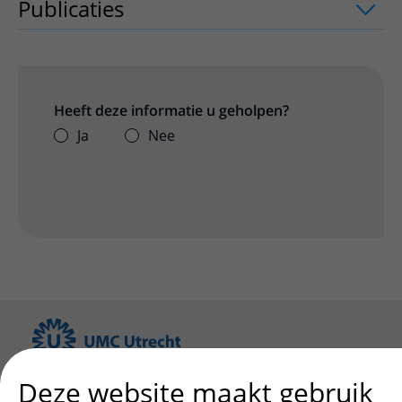
Publicaties
uitklapper, klik om te open
Heeft deze informatie u geholpen?
Ja
Nee
Patiënt en bezoek
Deze website maakt gebruik