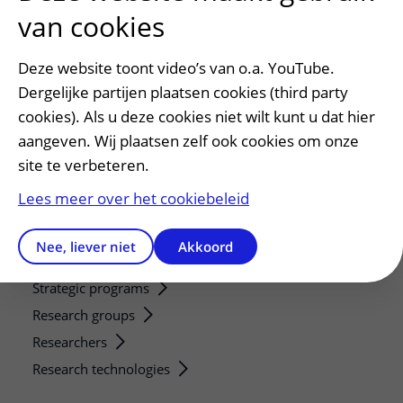
Afspraak maken of wijzigen
van cookies
Voorbereiden op uw afspraak
Wijzigen patiëntgegevens
Deze website toont video’s van o.a. YouTube.
Opvragen kopie dossier
Dergelijke partijen plaatsen cookies (third party
Bezoektijden
cookies). Als u deze cookies niet wilt kunt u dat hier
aangeven. Wij plaatsen zelf ook cookies om onze
Onderwijs en onderzoek
site te verbeteren.
Onze opleidingen
Lees meer over het cookiebeleid
De Nieuwe Utrechtse School
Stage en opleidingsplaatsen
Nee, liever niet
Akkoord
Research
Strategic programs
Research groups
Researchers
Research technologies