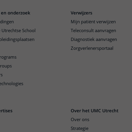
 en onderzoek
Verwijzers
idingen
Mijn patiënt verwijzen
 Utrechtse School
Teleconsult aanvragen
pleidingsplaatsen
Diagnostiek aanvragen
Zorgverlenersportaal
programs
groups
rs
echnologies
rtises
Over het UMC Utrecht
Over ons
Strategie