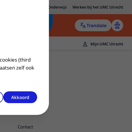
MC Utrecht
Research
Onderwijs
Werken bij het UMC Utrecht
Translate
Mijn UMC Utrecht
cookies (third
laatsen zelf ook
Akkoord
Contact