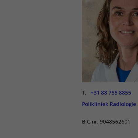
Het Wilhelmina
Bezoektijden
Kinderziekenhuis
Wijzigen patiëntgegevens
T.
+31 88 755 8855
Polikliniek Radiologie
BIG nr. 9048562601