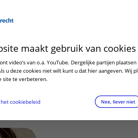
Over U
site maakt gebruik van cookies
n het ziekenhuis
Contact en route
Verwijzers
n
p bezoek in het UMC Utrecht
Mijn UMC Utrecht
Spoed
Patiënt verwijzen
nt video’s van o.a. YouTube. Dergelijke partijen plaatsen 
patiëntportaal
bbelink, M.G.G.
Als u deze cookies niet wilt kunt u dat hier aangeven. Wij p
potheek
Contactgegevens
Teleconsult aanvragen
 site te verbeteren.
e)
inkels en restaurants
Route naar het ziekenhuis
Diagnostiek aanvragen
raak
ciliteiten en voorzieningen
Parkeren
Zorgverlenersportaal
het cookiebeleid
Nee, liever niet
ezoekregels
Wegwijs in het ziekenhuis
aliteit en veiligheid
Contact met polikliniek