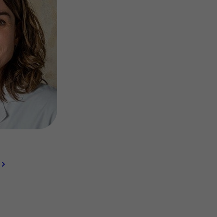
Contact met verpleegafdeling
Het Wilhelmina
Kinderziekenhuis