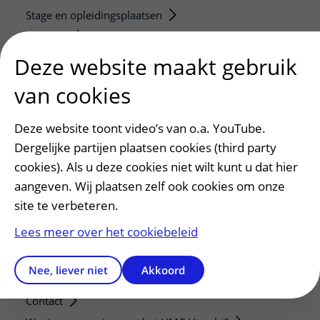
Stage en opleidingsplaatsen
Research
Strategic programs
Deze website maakt gebruik
Research groups
van cookies
Researchers
Research technologies
Deze website toont video’s van o.a. YouTube.
Dergelijke partijen plaatsen cookies (third party
Verwijzers
cookies). Als u deze cookies niet wilt kunt u dat hier
Mijn patiënt verwijzen
aangeven. Wij plaatsen zelf ook cookies om onze
Teleconsult aanvragen
site te verbeteren.
Diagnostiek aanvragen
Lees meer over het cookiebeleid
Zorgverlenersportaal
Nee, liever niet
Akkoord
Service, contact en faciliteiten
Contact