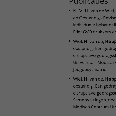
Publicaties
ui
N. M. H. van de Wiel,
en Opstandig - Revis
individuele behandel
Ede: GVO drukkers 
Wiel, N. van de,
Hopp
opstandig. Een gedr
disruptieve gedragsst
Universitair Medisch
Jeugdpsychiatrie.
Wiel, N. van de,
Hopp
opstandig. Een gedr
disruptieve gedragsst
Samenvattingen, opdr
Medisch Centrum Utre