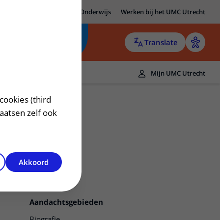
MC Utrecht
Research
Onderwijs
Werken bij het UMC Utrecht
Translate
Mijn UMC Utrecht
cookies (third
laatsen zelf ook
Akkoord
Contact
Aandachtsgebieden
Biografie