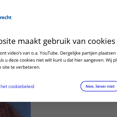
Over U
site maakt gebruik van cookies
n het ziekenhuis
Contact en route
Verwijzers
n
p bezoek in het UMC Utrecht
Mijn UMC Utrecht
Spoed
Patiënt verwijzen
nt video’s van o.a. YouTube. Dergelijke partijen plaatsen 
patiëntportaal
pe, A.I. (Astrid)
Als u deze cookies niet wilt kunt u dat hier aangeven. Wij p
potheek
Contactgegevens
Teleconsult aanvragen
 site te verbeteren.
inkels en restaurants
Route naar het ziekenhuis
Diagnostiek aanvragen
raak
ciliteiten en voorzieningen
Parkeren
Zorgverlenersportaal
het cookiebeleid
Nee, liever niet
ezoekregels
Wegwijs in het ziekenhuis
aliteit en veiligheid
Contact met polikliniek