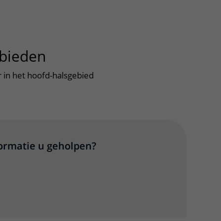
bieden
uitklapper, klik om te op
 in het hoofd-halsgebied
formatie u geholpen?