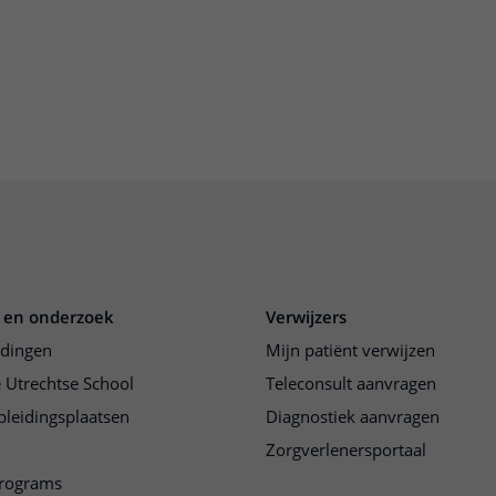
 en onderzoek
Verwijzers
idingen
Mijn patiënt verwijzen
 Utrechtse School
Teleconsult aanvragen
pleidingsplaatsen
Diagnostiek aanvragen
Zorgverlenersportaal
programs