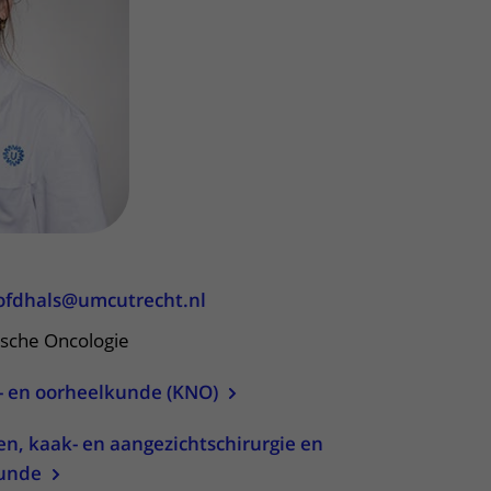
Contact met verpleegafdeling
Het Wilhelmina
Kinderziekenhuis
ofdhals@umcutrecht.nl
ische Oncologie
us- en oorheelkunde (KNO)
en, kaak- en aangezichtschirurgie en
kunde