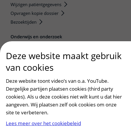
Wijzigen patiëntgegevens
Opvragen kopie dossier
Bezoektijden
Onderwijs en onderzoek
Onze opleidingen
Deze website maakt gebruik
De Nieuwe Utrechtse School
Stage en opleidingsplaatsen
van cookies
Research
Deze website toont video’s van o.a. YouTube.
Strategic programs
Dergelijke partijen plaatsen cookies (third party
Research groups
cookies). Als u deze cookies niet wilt kunt u dat hier
Researchers
aangeven. Wij plaatsen zelf ook cookies om onze
Research technologies
site te verbeteren.
Verwijzers
Lees meer over het cookiebeleid
Mijn patiënt verwijzen