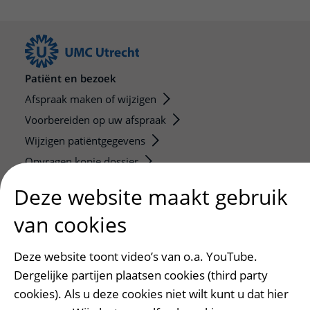
Patiënt en bezoek
Afspraak maken of wijzigen
Voorbereiden op uw afspraak
Wijzigen patiëntgegevens
Opvragen kopie dossier
Bezoektijden
Deze website maakt gebruik
Onderwijs en onderzoek
van cookies
Onze opleidingen
Deze website toont video’s van o.a. YouTube.
De Nieuwe Utrechtse School
Dergelijke partijen plaatsen cookies (third party
Stage en opleidingsplaatsen
cookies). Als u deze cookies niet wilt kunt u dat hier
Research