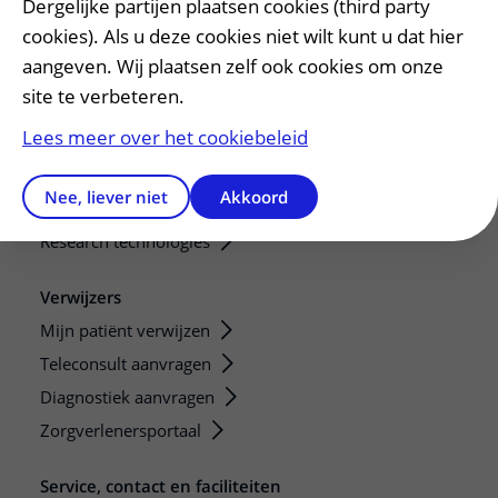
Dergelijke partijen plaatsen cookies (third party
Onze opleidingen
cookies). Als u deze cookies niet wilt kunt u dat hier
De Nieuwe Utrechtse School
aangeven. Wij plaatsen zelf ook cookies om onze
Stage en opleidingsplaatsen
site te verbeteren.
Research
Lees meer over het cookiebeleid
Strategic programs
Research groups
Nee, liever niet
Akkoord
Researchers
Research technologies
Verwijzers
Mijn patiënt verwijzen
Teleconsult aanvragen
Diagnostiek aanvragen
Zorgverlenersportaal
Service, contact en faciliteiten