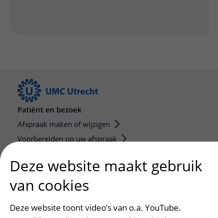
Patiënt en bezoek
Afspraak maken of wijzigen
Voorbereiden op uw afspraak
Wijzigen patiëntgegevens
Deze website maakt gebruik
Opvragen kopie dossier
van cookies
Bezoektijden
Deze website toont video’s van o.a. YouTube.
Onderwijs en onderzoek