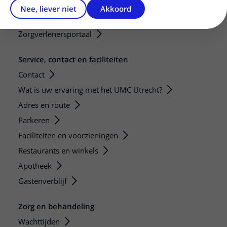
Teleconsult aanvragen
Nee, liever niet
Akkoord
Diagnostiek aanvragen
Zorgverlenersportaal
Service, contact en faciliteiten
Contact
Wat is uw ervaring met het UMC Utrecht?
Adres en route
Parkeren
Faciliteiten en voorzieningen
Restaurants en winkels
Apotheek
Gastenverblijf
Zorg en behandeling
Wachttijden