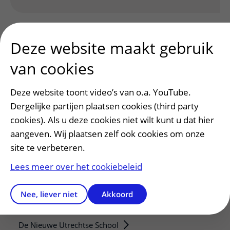
Deze website maakt gebruik
van cookies
Deze website toont video’s van o.a. YouTube.
Patiënt en bezoek
Dergelijke partijen plaatsen cookies (third party
Afspraak maken of wijzigen
cookies). Als u deze cookies niet wilt kunt u dat hier
Voorbereiden op uw afspraak
aangeven. Wij plaatsen zelf ook cookies om onze
Wijzigen patiëntgegevens
site te verbeteren.
Opvragen kopie dossier
Lees meer over het cookiebeleid
Bezoektijden
Nee, liever niet
Akkoord
Onderwijs en onderzoek
Onze opleidingen
De Nieuwe Utrechtse School