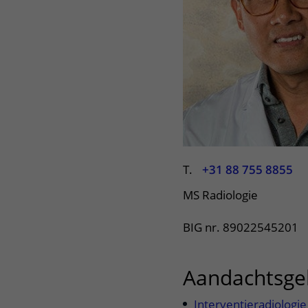
Het Wilhelmina
Bezoektijden
Kinderziekenhuis
Wijzigen patiëntgegevens
T.
+31 88 755 8855
MS Radiologie
BIG nr. 89022545201
Aandachtsge
Interventieradiologie