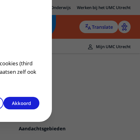
MC Utrecht
Research
Onderwijs
Werken bij het UMC Utrecht
Translate
Mijn UMC Utrecht
cookies (third
laatsen zelf ook
Akkoord
Contact
Aandachtsgebieden