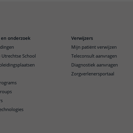
 en onderzoek
Verwijzers
idingen
Mijn patiënt verwijzen
 Utrechtse School
Teleconsult aanvragen
pleidingsplaatsen
Diagnostiek aanvragen
Zorgverlenersportaal
programs
groups
rs
echnologies