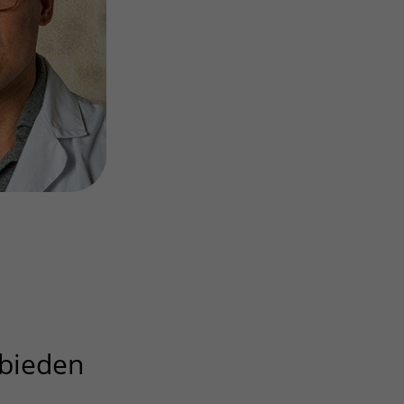
Contact met verpleegafdeling
Het Wilhelmina
Kinderziekenhuis
bieden
uitklapper, klik om te op