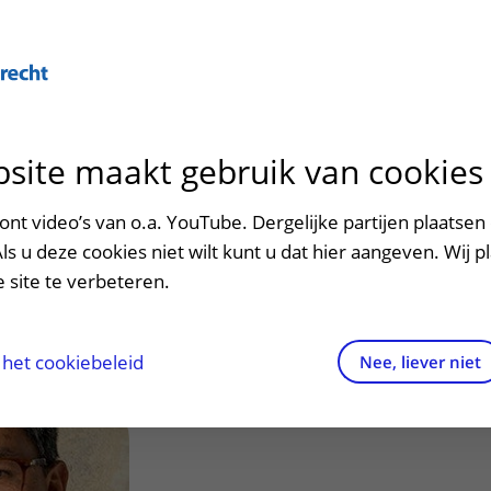
Over U
site maakt gebruik van cookies
n het ziekenhuis
Contact en route
Verwijzers
n
p bezoek in het UMC Utrecht
Mijn UMC Utrecht
Spoed
Patiënt verwijzen
nt video’s van o.a. YouTube. Dergelijke partijen plaatsen 
patiëntportaal
 (Rob)
Als u deze cookies niet wilt kunt u dat hier aangeven. Wij p
potheek
Contactgegevens
Teleconsult aanvragen
 site te verbeteren.
inkels en restaurants
Route naar het ziekenhuis
Diagnostiek aanvragen
raak
ciliteiten en voorzieningen
Parkeren
Zorgverlenersportaal
het cookiebeleid
Nee, liever niet
ezoekregels
Wegwijs in het ziekenhuis
aliteit en veiligheid
Contact met polikliniek