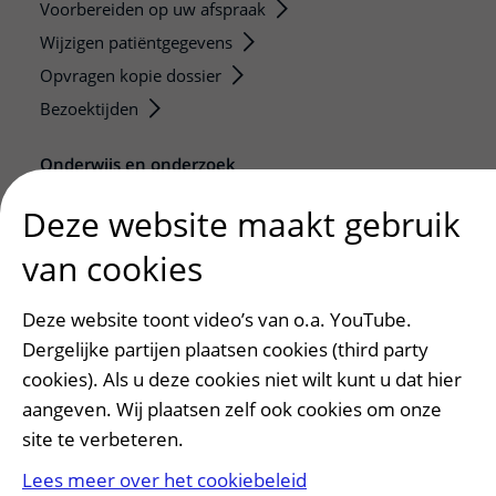
Voorbereiden op uw afspraak
Wijzigen patiëntgegevens
Opvragen kopie dossier
Bezoektijden
Onderwijs en onderzoek
Onze opleidingen
Deze website maakt gebruik
De Nieuwe Utrechtse School
van cookies
Stage en opleidingsplaatsen
Research
Deze website toont video’s van o.a. YouTube.
Strategic programs
Dergelijke partijen plaatsen cookies (third party
Research groups
cookies). Als u deze cookies niet wilt kunt u dat hier
Researchers
aangeven. Wij plaatsen zelf ook cookies om onze
Research technologies
site te verbeteren.
Lees meer over het cookiebeleid
Verwijzers