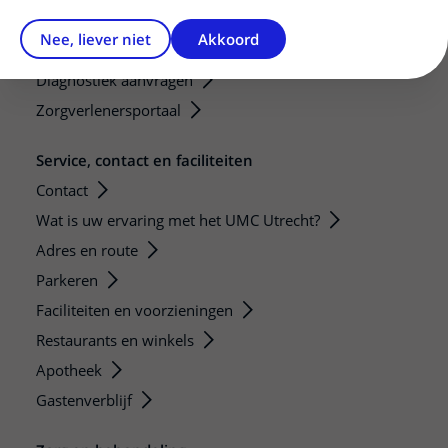
Mijn patiënt verwijzen
Nee, liever niet
Akkoord
Teleconsult aanvragen
Diagnostiek aanvragen
Zorgverlenersportaal
Service, contact en faciliteiten
Contact
Wat is uw ervaring met het UMC Utrecht?
Adres en route
Parkeren
Faciliteiten en voorzieningen
Restaurants en winkels
Apotheek
Gastenverblijf