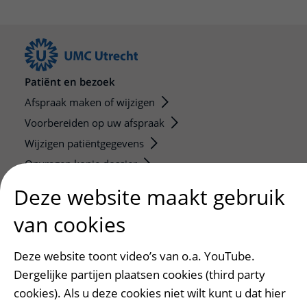
Patiënt en bezoek
Afspraak maken of wijzigen
Voorbereiden op uw afspraak
Wijzigen patiëntgegevens
Opvragen kopie dossier
Bezoektijden
Deze website maakt gebruik
van cookies
Onderwijs en onderzoek
Onze opleidingen
Deze website toont video’s van o.a. YouTube.
De Nieuwe Utrechtse School
Dergelijke partijen plaatsen cookies (third party
Stage en opleidingsplaatsen
cookies). Als u deze cookies niet wilt kunt u dat hier
Research