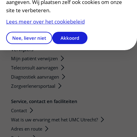
aangeven. Wij plaatsen zelf ook cookies om onze
Strategic programs
site te verbeteren.
Research groups
Lees meer over het cookiebeleid
Researchers
Research technologies
Nee, liever niet
Akkoord
Verwijzers
Mijn patiënt verwijzen
Teleconsult aanvragen
Diagnostiek aanvragen
Zorgverlenersportaal
Service, contact en faciliteiten
Contact
Wat is uw ervaring met het UMC Utrecht?
Adres en route