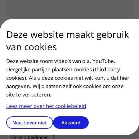
Deze website maakt gebruik
van cookies
Deze website toont video’s van o.a. YouTube.
Patiënt en bezoek
Dergelijke partijen plaatsen cookies (third party
Afspraak maken of wijzigen
cookies). Als u deze cookies niet wilt kunt u dat hier
Voorbereiden op uw afspraak
aangeven. Wij plaatsen zelf ook cookies om onze
Wijzigen patiëntgegevens
site te verbeteren.
Opvragen kopie dossier
Lees meer over het cookiebeleid
Bezoektijden
Nee, liever niet
Akkoord
Onderwijs en onderzoek
Onze opleidingen