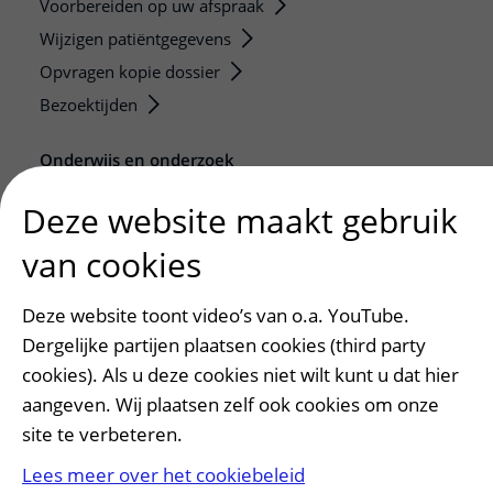
Voorbereiden op uw afspraak
Wijzigen patiëntgegevens
Opvragen kopie dossier
Bezoektijden
Onderwijs en onderzoek
Onze opleidingen
Deze website maakt gebruik
De Nieuwe Utrechtse School
van cookies
Stage en opleidingsplaatsen
Research
Deze website toont video’s van o.a. YouTube.
Strategic programs
Dergelijke partijen plaatsen cookies (third party
Research groups
cookies). Als u deze cookies niet wilt kunt u dat hier
Researchers
aangeven. Wij plaatsen zelf ook cookies om onze
Research technologies
site te verbeteren.
Lees meer over het cookiebeleid
Verwijzers