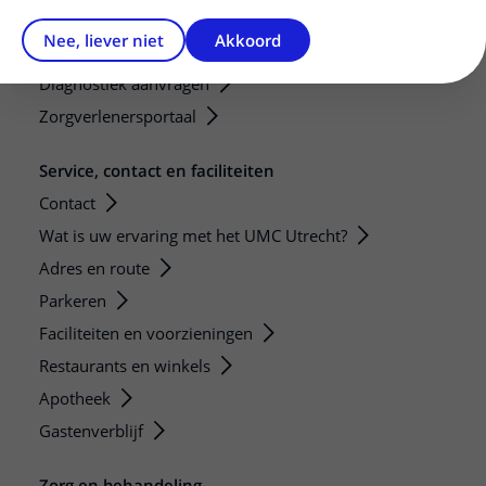
Mijn patiënt verwijzen
Nee, liever niet
Akkoord
Teleconsult aanvragen
Diagnostiek aanvragen
Zorgverlenersportaal
Service, contact en faciliteiten
Contact
Wat is uw ervaring met het UMC Utrecht?
Adres en route
Parkeren
Faciliteiten en voorzieningen
Restaurants en winkels
Apotheek
Gastenverblijf
Zorg en behandeling