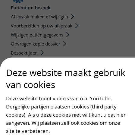
Patiënt en bezoek
Afspraak maken of wijzigen
Voorbereiden op uw afspraak
Wijzigen patiëntgegevens
Opvragen kopie dossier
Bezoektijden
Onderwijs en onderzoek
Deze website maakt gebruik
Onze opleidingen
van cookies
De Nieuwe Utrechtse School
Stage en opleidingsplaatsen
Deze website toont video’s van o.a. YouTube.
Research
Dergelijke partijen plaatsen cookies (third party
Strategic programs
cookies). Als u deze cookies niet wilt kunt u dat hier
Research groups
aangeven. Wij plaatsen zelf ook cookies om onze
site te verbeteren.
Researchers