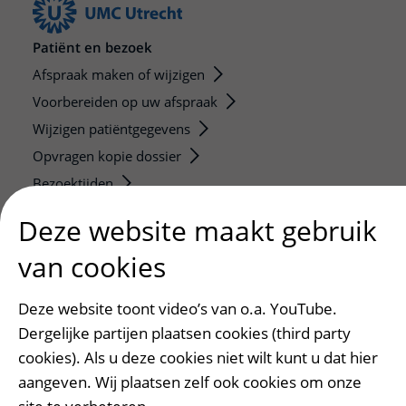
Patiënt en bezoek
Afspraak maken of wijzigen
Voorbereiden op uw afspraak
Wijzigen patiëntgegevens
Opvragen kopie dossier
Bezoektijden
Deze website maakt gebruik
Onderwijs en onderzoek
Onze opleidingen
van cookies
De Nieuwe Utrechtse School
Deze website toont video’s van o.a. YouTube.
Stage en opleidingsplaatsen
Dergelijke partijen plaatsen cookies (third party
Research
cookies). Als u deze cookies niet wilt kunt u dat hier
Strategic programs
aangeven. Wij plaatsen zelf ook cookies om onze
Research groups